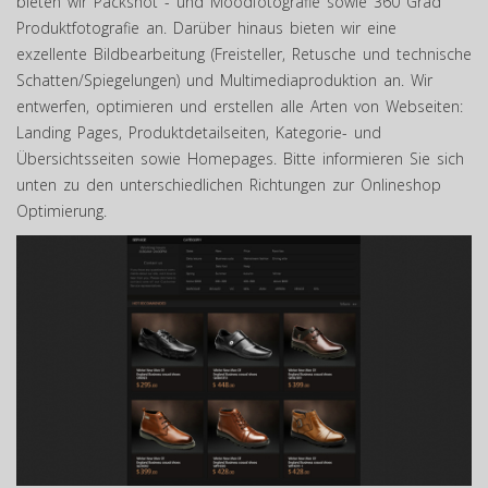
bieten wir Packshot - und Moodfotografie sowie 360 Grad
Produktfotografie an. Darüber hinaus bieten wir eine
exzellente Bildbearbeitung (Freisteller, Retusche und technische
Schatten/Spiegelungen) und Multimediaproduktion an. Wir
entwerfen, optimieren und erstellen alle Arten von Webseiten:
Landing Pages, Produktdetailseiten, Kategorie- und
Übersichtsseiten sowie Homepages. Bitte informieren Sie sich
unten zu den unterschiedlichen Richtungen zur Onlineshop
Optimierung.