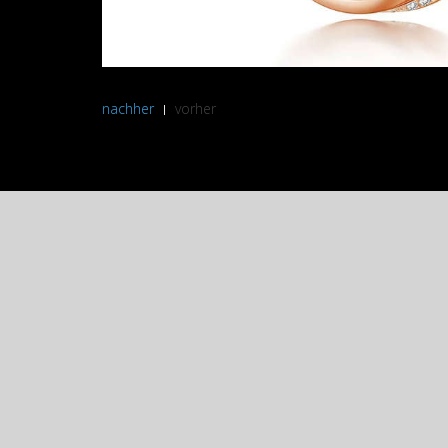
nachher
vorher