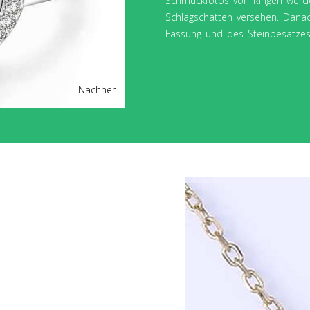
Schmuckfotos von Ringen werden
Schlagschatten versehen. Danac
Fassung und des Steinbesatzes
Nachher