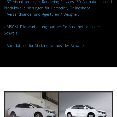
-
3D Visualisierungen, Rendering Services, 3D Animationen und
Produktvisualisierungen für Hersteller, Onlineshops,
Versandhandel und Agenturen / Designer.
-
MSGM: Bildbearbeitungspartner für Automobile in der
Schweiz
-
Stickdateien für Stickmotive aus der Schweiz