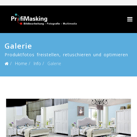
Galerie
Produktfotos freistellen, retuschieren und optimieren
Home
Info
Galerie