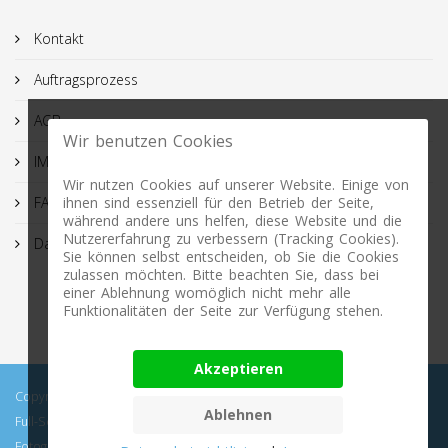
Kontakt
Auftragsprozess
AGB
Wir benutzen Cookies
IMPRESSUM
Wir nutzen Cookies auf unserer Website. Einige von
FAQ
ihnen sind essenziell für den Betrieb der Seite,
während andere uns helfen, diese Website und die
Nutzererfahrung zu verbessern (Tracking Cookies).
Datenschutz
Sie können selbst entscheiden, ob Sie die Cookies
zulassen möchten. Bitte beachten Sie, dass bei
einer Ablehnung womöglich nicht mehr alle
Funktionalitäten der Seite zur Verfügung stehen.
Akzeptieren
Copyright © 2026 Profimasking.de. All rights reserved. Profimasking -
Ablehnen
Full-Service Lösungen: Bild Freisteller, Retuschen, Bildbearbeitung,
Fotografie, Video, 3D-Visualisierung