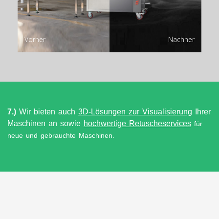
Vorher
Nachher
7.)
Wir bieten auch
3D-Lösungen zur Visualisierung
Ihrer
Maschinen an sowie
hochwertige Retuscheservices
für
neue und gebrauchte Maschinen.