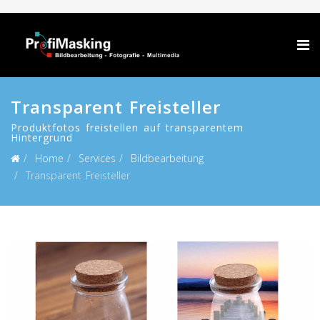
Transparent Freisteller
Produktfotos freistellen auf transparentem
Hintergrund
Home
Services
Bildbearbeitung
Transparent Freisteller