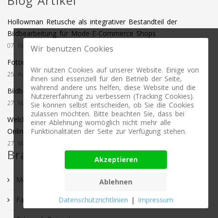
Blog Artikel
Hollowman Retusche als integrativer Bestandteil der
Bildbearbeitung für Mode-E-Commerce Shops
07. Februar 2021
Wir benutzen Cookies
Fotomontagen und High-End Retuschen für Werbefotos
Wir nutzen Cookies auf unserer Website. Einige von
25. August 2020
ihnen sind essenziell für den Betrieb der Seite,
während andere uns helfen, diese Website und die
Bildbearbeitung für Schmuck / Schmuckretusche
Nutzererfahrung zu verbessern (Tracking Cookies).
27. Mai 2019
Sie können selbst entscheiden, ob Sie die Cookies
zulassen möchten. Bitte beachten Sie, dass bei
Welche Art von Fotografie benötige ich für meinen
einer Ablehnung womöglich nicht mehr alle
Onlineauftritt?
Funktionalitäten der Seite zur Verfügung stehen.
27. Mai 2019
Branchenlösungen
Akzeptieren
Möbel Retusche
Ablehnen
Fashion Retusche
Datenschutzrichtlinien
|
Impressum