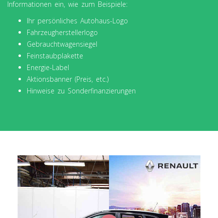
Informationen ein, wie zum Beispiele:
Ihr persönliches Autohaus-Logo
Fahrzeugherstellerlogo
Gebrauchtwagensiegel
Feinstaubplakette
Energie-Label
Aktionsbanner (Preis, etc.)
Hinweise zu Sonderfinanzierungen