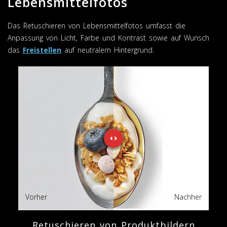
Lebensmittelfotos
Das Retuschieren von Lebensmittelfotos umfasst die
Anpassung von Licht, Farbe und Kontrast sowie auf Wunsch
das
Freistellen
auf neutralem Hintergrund.
Vorher
Nachher
Retuschieren von Produktbildern