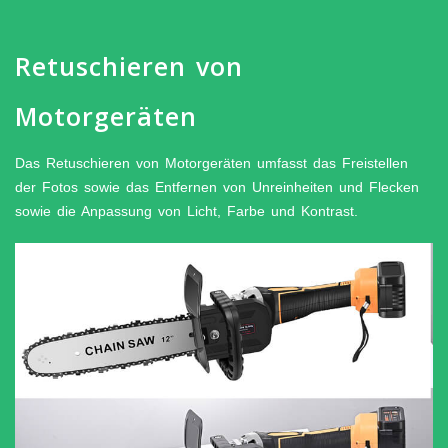
Retuschieren von
Motorgeräten
Das Retuschieren von Motorgeräten umfasst das Freistellen
der Fotos sowie das Entfernen von Unreinheiten und Flecken
sowie die Anpassung von Licht, Farbe und Kontrast.