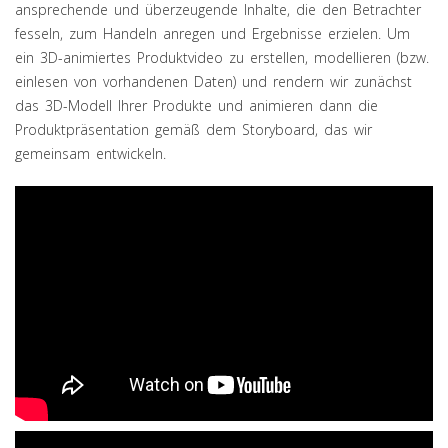
ansprechende und überzeugende Inhalte, die den Betrachter
fesseln, zum Handeln anregen und Ergebnisse erzielen. Um
ein 3D-animiertes Produktvideo zu erstellen, modellieren (bzw.
einlesen von vorhandenen Daten) und rendern wir zunächst
das 3D-Modell Ihrer Produkte und animieren dann die
Produktpräsentation gemäß dem Storyboard, das wir
gemeinsam entwickeln.