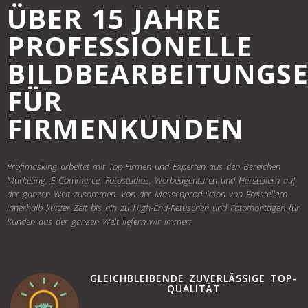
ÜBER 15 JAHRE
PROFESSIONELLE
BILDBEARBEITUNGS
FÜR
FIRMENKUNDEN
Profimasking arbeitet mit Top-Firmen und Experten aus den Bereichen
Marketing, E-Commerce, Fotostudios, Werbeagenturen und Herstellern auf
der ganzen Welt zusammen. Von der Massenproduktion von Freistellern
innerhalb kurzer Zeit bis hin zu High-End-Retuschen und Fotomontagen für
Kunden aus der ganzen Welt liefern wir immer:
GLEICHBLEIBENDE ZUVERLÄSSIGE TOP-
QUALITÄT