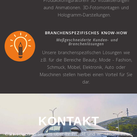
Produktkonfiguratoren! 3D Visualisierungen
aund Animationen. 3D-Fotomontagen und
Hologramm-Darstellungen.
BRANCHENSPEZIFISCHES KNOW-HOW
Maßgeschneiderte Kunden- und
Branchenlösungen
Unsere branchenspezifischen Lösungen wie
z.B. für die Bereiche Beauty, Mode - Fashion,
Schmuck, Möbel, Elektronik, Auto oder
Maschinen stellen hierbei einen Vorteil für Sie
dar.
KONTAKT
Bitte schreiben Sie uns über Ihr Projekt und wir senden Ihnen