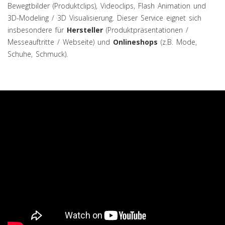
Bewegtbilder (Produktclips), Videoclips, Flash Animation und
3D-Modeling / 3D Visualisierung. Dieser Service eignet sich
insbesondere für
Hersteller
(Produktpräsentationen /
Messeauftritte / Webseite) und
Onlineshops
(z.B. Mode,
Schuhe, Schmuck).