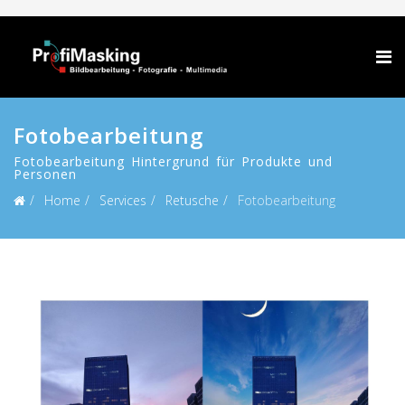
Fotobearbeitung
Fotobearbeitung Hintergrund für Produkte und
Personen
Home
Services
Retusche
Fotobearbeitung