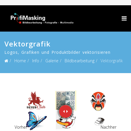
Vektorgrafik
Logos, Grafiken und Produktbilder vektorisieren
Home
Info
Galerie
Bildbearbeitung
Vektorgrafik
Vorher
Nachher