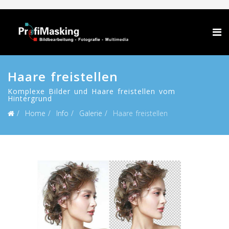
Haare freistellen
Komplexe Bilder und Haare freistellen vom
Hintergrund
Home
Info
Galerie
Haare freistellen