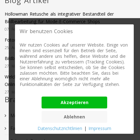
Blog Artikel
Hollowman Retusche als integrativer Bestandteil der
Bildbearbeitung für Mode-E-Commerce Shops
07. Februar 2021
Wir benutzen Cookies
Fotomontagen und High-End Retuschen für Werbefotos
Wir nutzen Cookies auf unserer Website. Einige von
25. August 2020
ihnen sind essenziell für den Betrieb der Seite,
während andere uns helfen, diese Website und die
Bildbearbeitung für Schmuck / Schmuckretusche
Nutzererfahrung zu verbessern (Tracking Cookies).
27. Mai 2019
Sie können selbst entscheiden, ob Sie die Cookies
zulassen möchten. Bitte beachten Sie, dass bei
Welche Art von Fotografie benötige ich für meinen
einer Ablehnung womöglich nicht mehr alle
Onlineauftritt?
Funktionalitäten der Seite zur Verfügung stehen.
27. Mai 2019
Branchenlösungen
Akzeptieren
Möbel Retusche
Ablehnen
Fashion Retusche
Datenschutzrichtlinien
|
Impressum