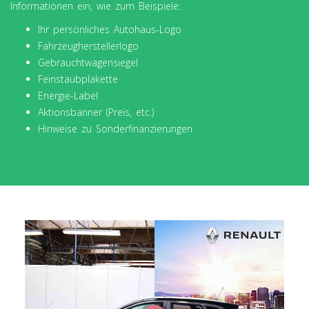
Informationen ein, wie zum Beispiele:
Ihr persönliches Autohaus-Logo
Fahrzeugherstellerlogo
Gebrauchtwagensiegel
Feinstaubplakette
Energie-Label
Aktionsbanner (Preis, etc.)
Hinweise zu Sonderfinanzierungen