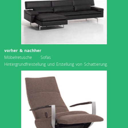
vorher & nachher
Möbelretusche Sofas
Hintergrundfreistellung und Erstellung von Schattierung.