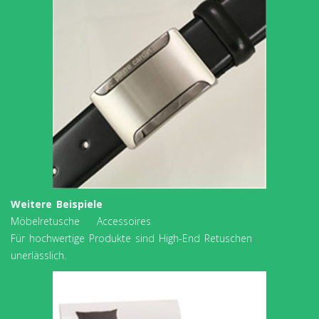
Weitere Beispiele
Möbelretusche Accessoires
Für hochwertige Produkte sind High-End Retuschen
unerlässlich.