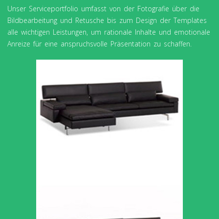
Unser Serviceportfolio umfasst von der Fotografie über die
Bildbearbeitung und Retusche bis zum Design der Templates
alle wichtigen Leistungen, um rationale Inhalte und emotionale
Anreize für eine anspruchsvolle Präsentation zu schaffen.