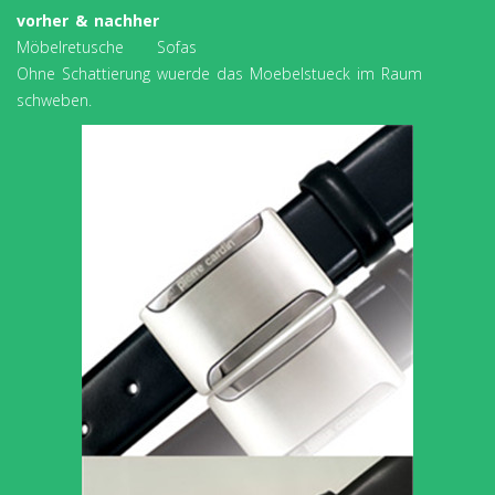
vorher & nachher
Möbelretusche Sofas
Ohne Schattierung wuerde das Moebelstueck im Raum
schweben.