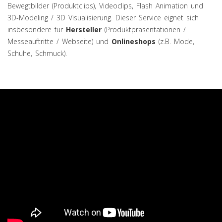
Bewegtbilder (Produktclips), Videoclips, Flash Animation und
3D-Modeling / 3D Visualisierung. Dieser Service eignet sich
insbesondere für
Hersteller
(Produktpräsentationen /
Messeauftritte / Webseite) und
Onlineshops
(z.B. Mode,
Schuhe, Schmuck).