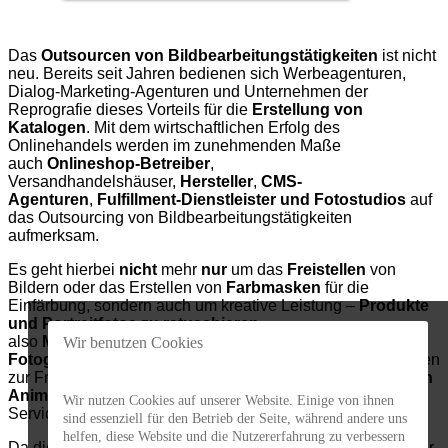
Das
Outsourcen von Bildbearbeitungstätigkeiten
ist nicht
neu. Bereits seit Jahren bedienen sich Werbeagenturen,
Dialog-Marketing-Agenturen und Unternehmen der
Reprografie dieses Vorteils für die
Erstellung von
Katalogen
. Mit dem wirtschaftlichen Erfolg des
Onlinehandels werden im zunehmenden Maße
auch
Onlineshop-Betreiber
,
Versandhandelshäuser,
Hersteller
,
CMS-
Agenturen
,
Fulfillment-Dienstleister und Fotostudios
auf
das Outsourcing von Bildbearbeitungstätigkeiten
aufmerksam.
Es geht hierbei
nicht
mehr
nur
um das
Freistellen
von
Bildern oder das Erstellen von
Farbmasken
für die
Einfärbung, sondern auch um kreative Leistung –
Produkte
und Portraitfotos zu retuschieren
–
also
Mehrwertleistungen
. Mit der
360 Grad
Wir benutzen Cookies
Fotografie
werden zunehmend auch die 360 Grad Ansichten
zur Freistellung ausgelagert. Zudem stellen
360 Grad Flash
Animation, Bewegtbilder und Videoclips
einen weiteren
Wir nutzen Cookies auf unserer Website. Einige von ihnen
Servicebaustein der ausgelagerten Tätigkeiten dar.
sind essenziell für den Betrieb der Seite, während andere uns
helfen, diese Website und die Nutzererfahrung zu verbessern
Da die Zeit zwischen der Erstellung einer Fotografie und der